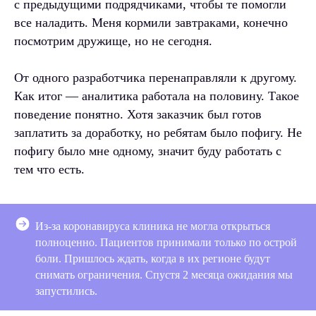
с предыдущими подрядчиками, чтобы те помогли
все наладить. Меня кормили завтраками, конечно
посмотрим дружище, но не сегодня.
От одного разработчика перенаправляли к другому.
Как итог — аналитика работала на половину. Такое
поведение понятно. Хотя заказчик был готов
заплатить за доработку, но ребятам было пофигу. Не
пофигу было мне одному, значит буду работать с
тем что есть.
Из-за коронавируса клиника не могла открыться
полноценно. Пациентов принимали только по острой
боли. Пришлось ждать, когда в их регионе будут
снимать ограничения. Спустя 2 месяца ожидания мы
запустились.