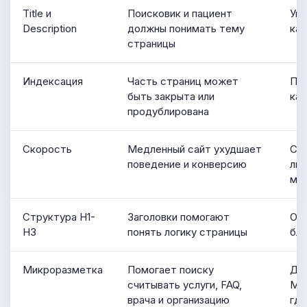
Title и
Поисковик и пациент
Уни
Description
должны понимать тему
каж
страницы
Индексация
Часть страниц может
Про
быть закрыта или
ка
продублирована
Скорость
Медленный сайт ухудшает
Сжа
поведение и конверсию
лиш
мо
Структура H1-
Заголовки помогают
Оди
H3
понять логику страницы
бло
Микроразметка
Помогает поиску
Доб
считывать услуги, FAQ,
Med
врача и организацию
гд