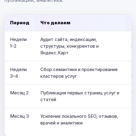
публикации, аналитика.
Период
Что делаем
Ч
Недели
Аудит сайта, индексации,
С
1–2
структуры, конкурентов и
п
Яндекс.Карт
Недели
Сбор семантики и проектирование
Ст
3–4
кластеров услуг
вр
Месяц 2
Публикация первых страниц услуг и
10
статей
C
Месяц 3
Усиление локального SEO, отзывов,
Пе
врачей и аналитики
ст
м