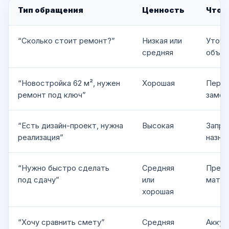
Тип обращения
Ценность
Что 
“Сколько стоит ремонт?”
Низкая или
Уточн
средняя
объяс
“Новостройка 62 м², нужен
Хорошая
Перев
ремонт под ключ”
замер
“Есть дизайн-проект, нужна
Высокая
Запро
реализация”
назна
“Нужно быстро сделать
Средняя
Предл
под сдачу”
или
матер
хорошая
“Хочу сравнить смету”
Средняя
Аккур