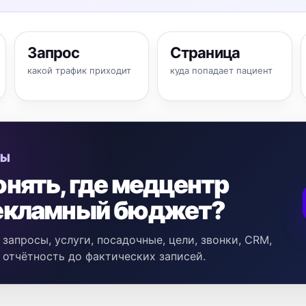
Запрос
Страница
какой трафик приходит
куда попадает пациент
МЫ
онять, где медцентр
рекламный бюджет?
запросы, услуги, посадочные, цели, звонки, CRM,
отчётность до фактических записей.