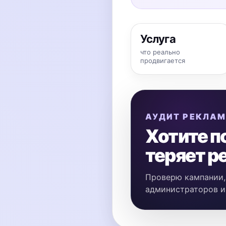
Услуга
что реально
продвигается
АУДИТ РЕКЛА
Хотите п
теряет 
Проверю кампании, 
администраторов и 