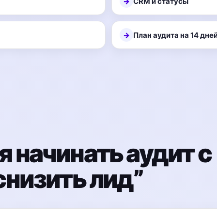
CRM и статусы
План аудита на 14 дне
 начинать аудит с
снизить лид”