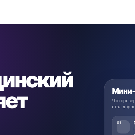
цинский
Мини-
яет
Что провер
стал дорог
01