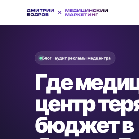
Блог · аудит рекламы медцентра
Где меди
центр тер
бюджет в