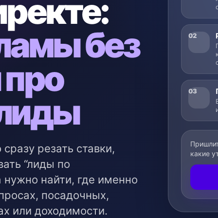
ректе:
ламы без
02
 про
03
лиды
Пришлит
 сразу резать ставки,
какие у
ать “лиды по
 нужно найти, где именно
апросах, посадочных,
ах или доходимости.