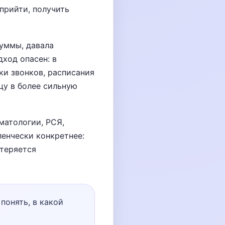
 прийти, получить
суммы, давала
ход опасен: в
тки звонков, расписания
цу в более сильную
матологии, РСЯ,
ленчески конкретнее:
 теряется
понять, в какой