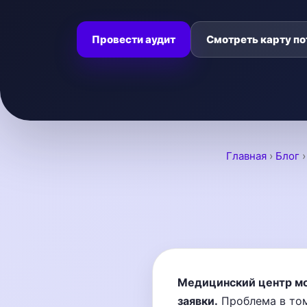
Провести аудит
Смотреть карту по
Главная
›
Блог
Медицинский центр мо
заявки.
Проблема в том