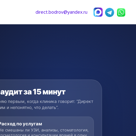
direct.bodrov@yandex.ru
аудит за 15 минут
яю первым, когда клиника говорит: “Директ
им и непонятно, что делать”.
Расход по услугам
Не смешаны ли УЗИ, анализы, стоматология,
косметология и консультации врачей в одну