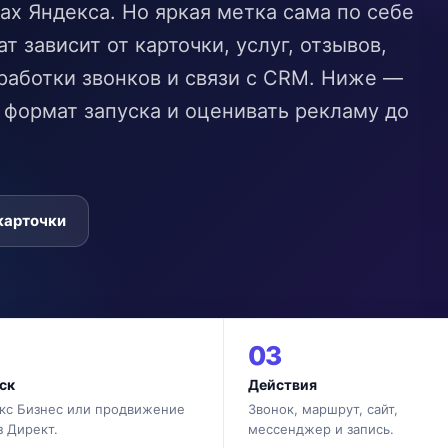
ах Яндекса. Но яркая метка сама по себе
т зависит от карточки, услуг, отзывов,
работки звонков и связи с CRM. Ниже —
ь формат запуска и оценивать рекламу до
карточки
03
ск
Действия
кс Бизнес или продвижение
Звонок, маршрут, сайт,
з Директ.
мессенджер и запись.