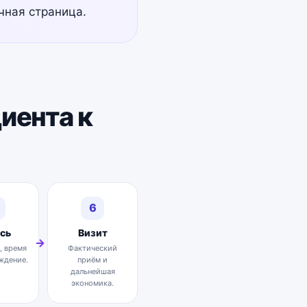
чная страница.
иента к
6
сь
Визит
, время
Фактический
ждение.
приём и
дальнейшая
экономика.