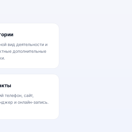
гории
ной вид деятельности и
ктные дополнительные
ки.
акты
й телефон, сайт,
нджер и онлайн-запись.