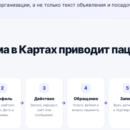
организации, а не только текст объявления и посадо
а в Картах приводит пац
2
3
4
5
офиль
Действие
Обращение
Запи
 рейтинг,
Звонок, маршрут,
Услуга, филиал и
Врач, дата
и, фото и
сайт или
вопрос пациента.
и подтвер
зывы.
сообщение.