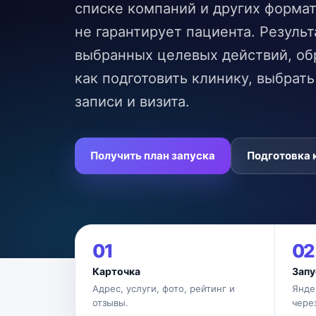
списке компаний и других формат
не гарантирует пациента. Результа
выбранных целевых действий, об
как подготовить клинику, выбрат
записи и визита.
Получить план запуска
Подготовка 
01
02
Карточка
Запу
Адрес, услуги, фото, рейтинг и
Янде
отзывы.
чере