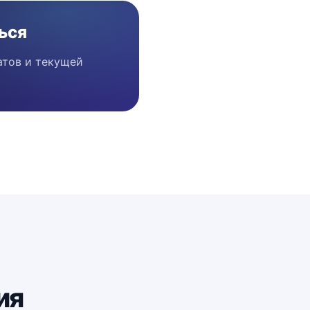
ься
атов и текущей
ия