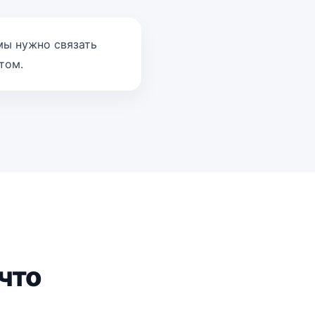
мы нужно связать
том.
 что