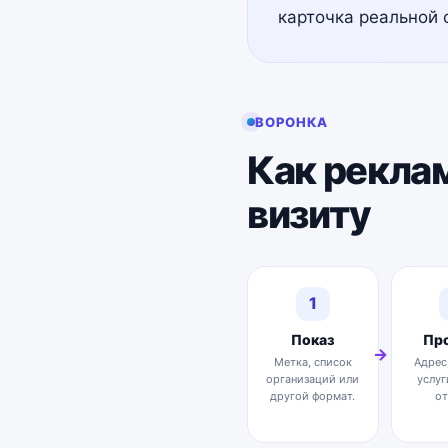
карточка реальной 
ВОРОНКА
Как реклам
визиту
1
Показ
Пр
Метка, список
Адрес,
организаций или
услуг
другой формат.
от