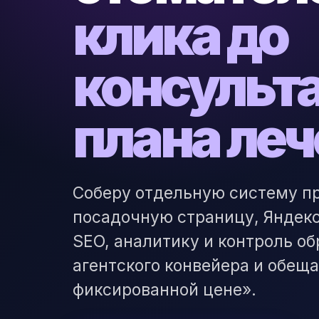
клика до
консульт
плана ле
Соберу отдельную систему п
посадочную страницу, Яндекс
SEO, аналитику и контроль о
агентского конвейера и обещ
фиксированной цене».