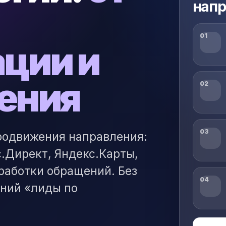
нап
01
ации и
чения
02
03
родвижения направления:
.Директ, Яндекс.Карты,
бработки обращений. Без
04
аний «лиды по