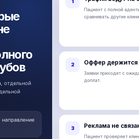
1
Пациент с полной адент
орые
сравнивать другие клини
не
олного
Оффер держится 
зубов
2
Заявки приходят с ожид
доплат.
а, отдельной
тдельной
о направление
Реклама не связа
3
Пациент проверяет клин