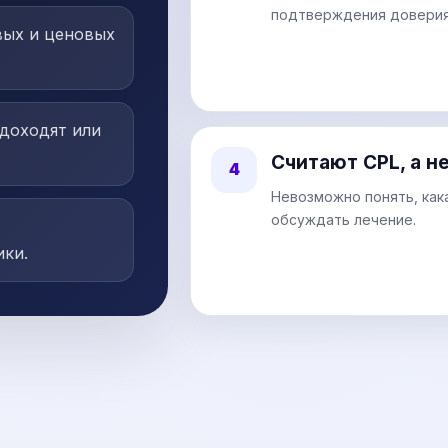
подтверждения доверия
вых и ценовых
 доходят или
Считают CPL, а н
4
Невозможно понять, как
обсуждать лечение.
ики.