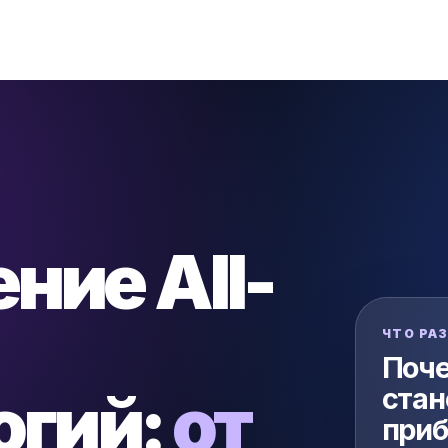
ние All-
ЧТО РА
Поче
огий:
от
стан
при