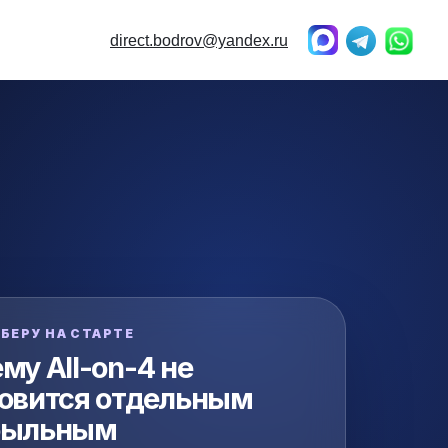
direct.bodrov@yandex.ru
ЗБЕРУ НА СТАРТЕ
му All-on-4 не
овится отдельным
быльным