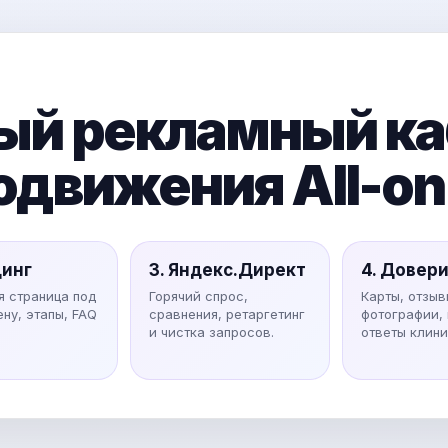
ый рекламный каб
одвижения All-on
динг
3. Яндекс.Директ
4. Довер
я страница под
Горячий спрос,
Карты, отзыв
ену, этапы, FAQ
сравнения, ретаргетинг
фотографии,
и чистка запросов.
ответы клини