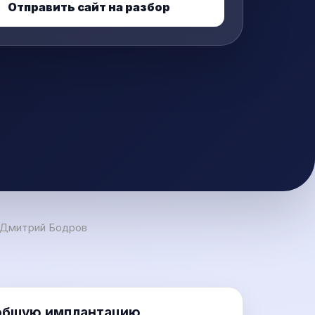
Отправить сайт на разбор
| Дмитрий Бодров
 общую имплантацию