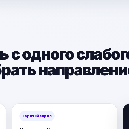
 с одного слабог
брать направлени
Горячий спрос