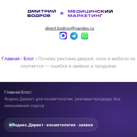
direct.bodrov@yandex.ru
Главная
›
Блог
›
Почему реклама дверей, окон и мебели не
окупается — ошибки в заявках и продажах
Главная
/
Блог
/
Яндекс.Директ для косметологии: реклама процедур без
смешивания спроса
Яндекс.Директ · косметология · заявки