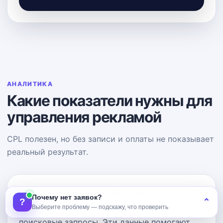
АНАЛИТИКА
Какие показатели нужны для
управления рекламой
CPL полезен, но без записи и оплаты не показывает
реальный результат.
Первый уровень — трафик: показы, клики,
Почему нет заявок?
?
⌃
CTR, стоимость перехода и реальные
Выберите проблему — подскажу, что проверить
поисковые запросы. Эти данные помогают