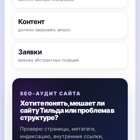
Контент
должен закрывать запрос
Заявки
важнее абстрактных позиций
SEO-АУДИТ САЙТА
Хотите понять, мешает ли
сайту Тильда или проблема в
структуре?
Проверю страницы, метатеги,
индексацию, внутренние ссылки,