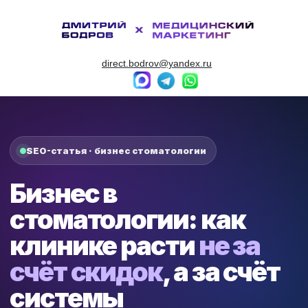
direct.bodrov@yandex.ru
SEO-статья · бизнес стоматологии
Бизнес в
стоматологии: как
клинике расти
не за
счёт скидок
, а за счёт
системы