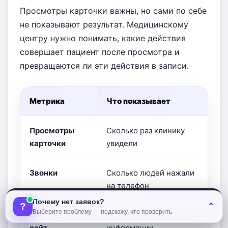
Просмотры карточки важны, но сами по себе
не показывают результат. Медицинскому
центру нужно понимать, какие действия
совершает пациент после просмотра и
превращаются ли эти действия в записи.
Метрика
Что показывает
К
Просмотры
Сколько раз клинику
С
карточки
увидели
з
Звонки
Сколько людей нажали
С
на телефон
Почему нет заявок?
Аудит Яндекс.Карт
?
⌃
Выберите проблему — подскажу, что проверить
Переходы на
Интерес к подробной
И
сайт
информации
с