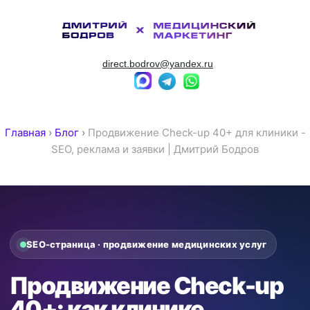
direct.bodrov@yandex.ru
Главная
›
Блог
›
Продвижение Check-up 40+ для клиники -
SEO, реклама и заявки | Дмитрий Бодров
SEO-страница · продвижение медицинских услуг
Продвижение Check-up
40+: как клинике