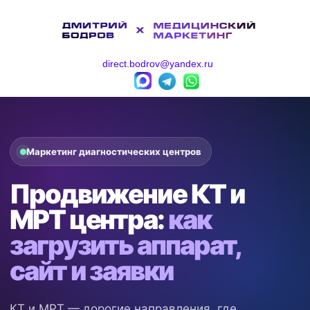
direct.bodrov@yandex.ru
Маркетинг диагностических центров
Продвижение КТ и
МРТ центра:
как
загрузить аппарат,
сайт и заявки
КТ и МРТ — дорогие направления, где