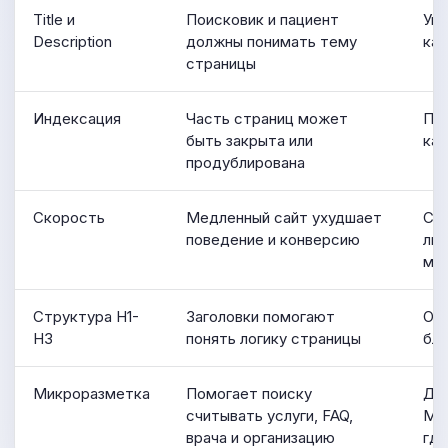
Title и
Поисковик и пациент
Уни
Description
должны понимать тему
каж
страницы
Индексация
Часть страниц может
Про
быть закрыта или
ка
продублирована
Скорость
Медленный сайт ухудшает
Сжа
поведение и конверсию
лиш
мо
Структура H1-
Заголовки помогают
Оди
H3
понять логику страницы
бло
Микроразметка
Помогает поиску
Доб
считывать услуги, FAQ,
Med
врача и организацию
гд