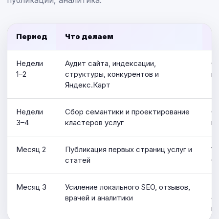
публикации, аналитика.
Период
Что делаем
Ч
Недели
Аудит сайта, индексации,
С
1–2
структуры, конкурентов и
п
Яндекс.Карт
Недели
Сбор семантики и проектирование
Ст
3–4
кластеров услуг
вр
Месяц 2
Публикация первых страниц услуг и
10
статей
C
Месяц 3
Усиление локального SEO, отзывов,
Пе
врачей и аналитики
ст
м