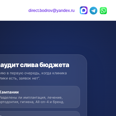
direct.bodrov@yandex.ru
аудит слива бюджета
ряю в первую очередь, когда клиника
лики есть, заявок нет”.
Кампании
Разделены ли имплантация, лечение,
ортодонтия, гигиена, All-on-4 и бренд.