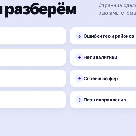
 разберём
Страница сдела
рекламы стома
Ошибки гео и районов
Нет аналитики
Слабый оффер
План исправления