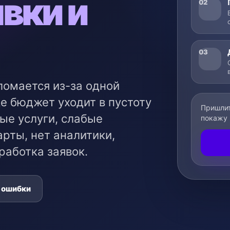
явки и
02
03
ломается из-за одной
е бюджет уходит в пустоту
Пришлит
ые услуги, слабые
покажу 
рты, нет аналитики,
работка заявок.
 ошибки