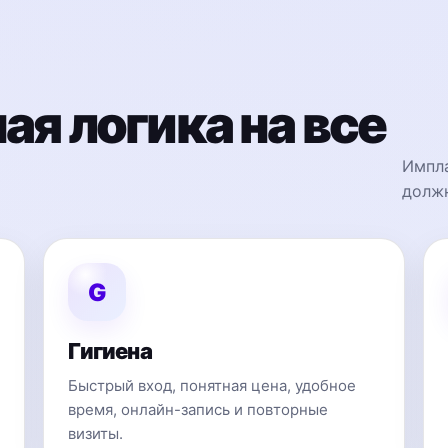
я логика на все
Импла
должн
G
Гигиена
Быстрый вход, понятная цена, удобное
время, онлайн-запись и повторные
визиты.