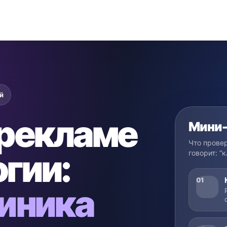
й
 рекламе
Мини-
Что прове
гии:
говорит: “к
01
иника