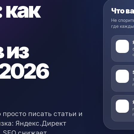
 как
Что в
Не спорить
где каждый
 из
1
 2026
2
3
 просто писать статьи и
язка: Яндекс.Директ
, SEO снижает