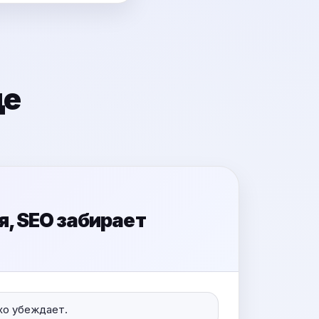
де
, SEO забирает
охо убеждает.