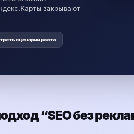
Яндекс.Карты закрывают
треть сценарии роста
одход “SEO без рекл