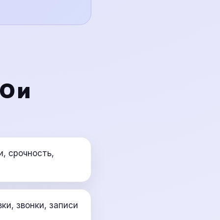
O и
и, срочность,
ки, звонки, записи