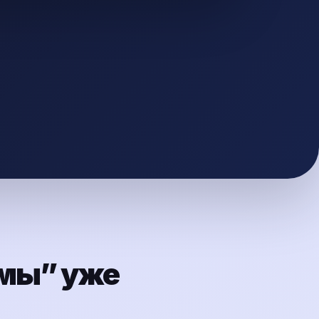
амы” уже