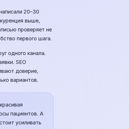
 написали 20–30
нкуренция выше,
аписью проверяет не
обство первого шага.
уг одного канала.
аявки. SEO
ивают доверие,
ько вариантов.
 красивая
осы пациентов. А
стоит усиливать