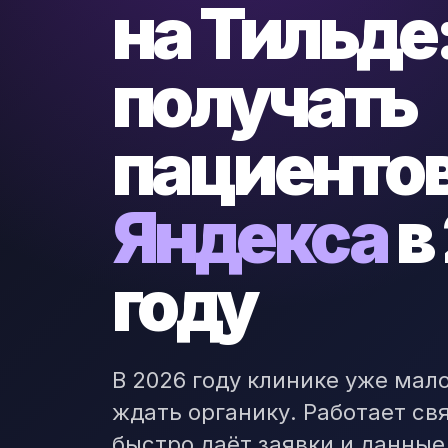
на Тильде:
получать
пациентов
Яндекса
в
году
В 2026 году клинике уже мало
ждать органику. Работает св
быстро даёт заявки и данные