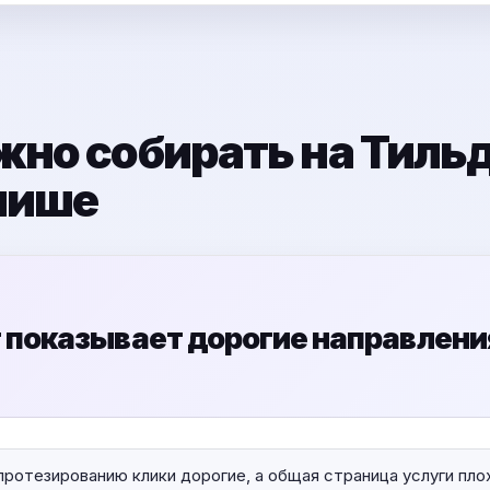
жно собирать на Тиль
нише
 показывает дорогие направления
протезированию клики дорогие, а общая страница услуги пл