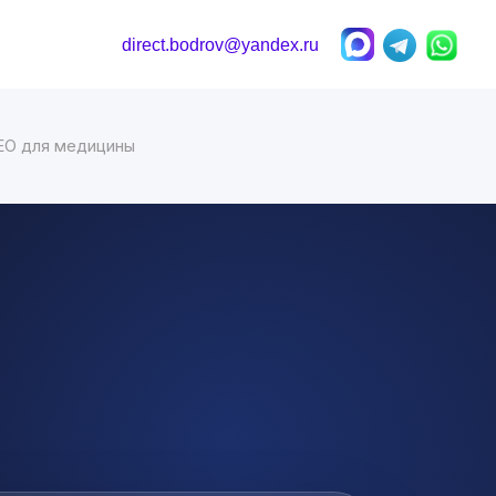
direct.bodrov@yandex.ru
SEO для медицины