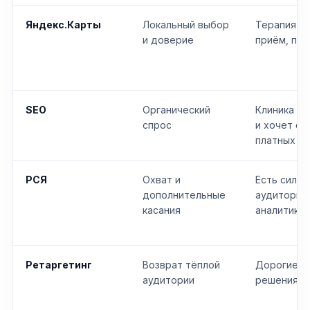
Яндекс.Карты
Локальный выбор
Терапия, г
и доверие
приём, пои
SEO
Органический
Клиника ра
спрос
и хочет сн
платных кл
РСЯ
Охват и
Есть сильн
дополнительные
аудитории
касания
аналитика 
Ретаргетинг
Возврат тёплой
Дорогие ус
аудитории
решения