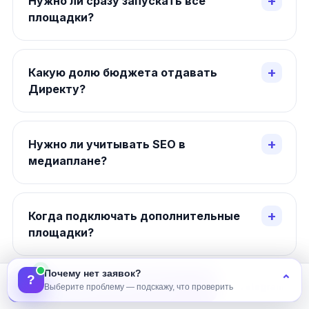
Нужно ли сразу запускать все
площадки?
Какую долю бюджета отдавать
Директу?
Нужно ли учитывать SEO в
медиаплане?
Когда подключать дополнительные
площадки?
Почему нет заявок?
?
⌃
Как понять, что медиаплан работает?
Получить медиаплан
Telegram
Выберите проблему — подскажу, что проверить