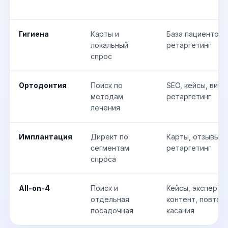
Гигиена
Карты и
База пациентов, 
локальный
ретаргетинг
спрос
Ортодонтия
Поиск по
SEO, кейсы, виде
методам
ретаргетинг
лечения
Имплантация
Директ по
Карты, отзывы, S
сегментам
ретаргетинг
спроса
All-on-4
Поиск и
Кейсы, экспертн
отдельная
контент, повтор
посадочная
касания