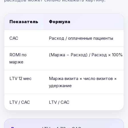
Показатель
Формула
CAC
Расход / оплаченные пациенты
ROMI по
(Маржа − Расход) / Расход × 100%
марже
LTV 12 мес
Маржа визита × число визитов ×
удержание
LTV / CAC
LTV / CAC