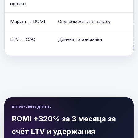
оплаты
Маржа → ROMI
Окупаемость по каналу
Ре
LTV → CAC
Длинная экономика
Не
ра
КЕЙС-МОДЕЛЬ
ROMI +320% за 3 месяца за
счёт LTV и удержания