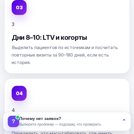
3
Дни 8–10: LTV и когорты
Выделить пациентов по источникам и посчитать
повторные визиты за 90–180 дней, если есть
история.
4
Почему нет заявок?
?
⌃
Дни 11–14: решения
Выберите проблему — подскажу, что проверить
Определить, что масштабировать, где чинить